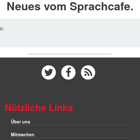
Neues vom Sprachcafe
h!
on
Twitter
Facebook
RSS
Nützliche Links
Über uns
Mitmachen