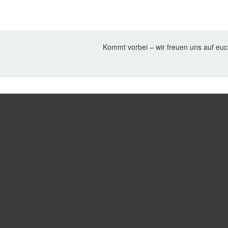
Kommt vorbei – wir freuen uns auf euc
Beitragsnavigati
Bleib
mit
uns
in
Weiteres
Wedding
Kontakt
hilft