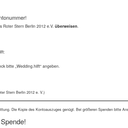
ontonummer!
s Roter Stern Berlin 2012 e.V.
überweisen
.
ft:
k bitte „Wedding.hilft“ angeben.
er Stern Berlin 2012 e. V.)
ittung. Die Kopie des Kontoauszuges genügt. Bei größeren Spenden bitte An
e Spende!